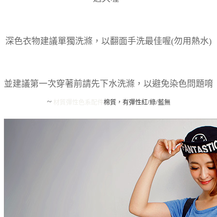
深色衣物建議單獨洗滌，以翻面手洗最佳喔(勿用熱水)
並建議第一次穿著前請先下水洗滌，以避免染色問題唷
~
材質彈性
色系
配件
棉質，有彈性
紅/綠/藍
無