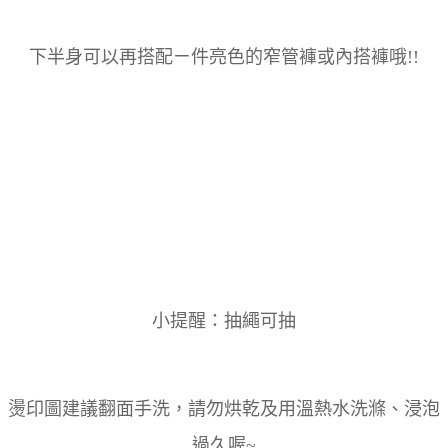
下半身可以再搭配ㄧ件亮色的窄管褲或內搭褲哦!!
小提醒：抽繩可抽
燙印圖建議翻面手洗，請勿烘乾及用溫熱水洗滌、浸泡
過久喔~