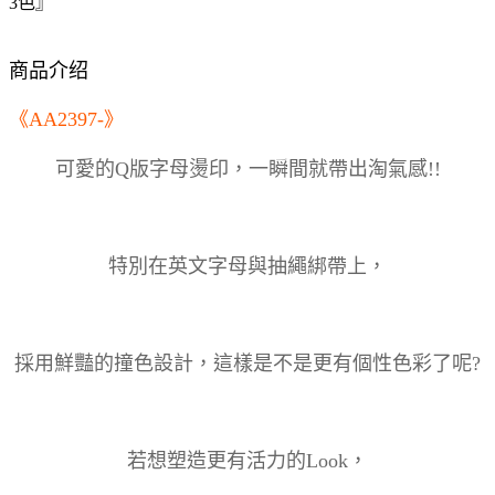
3色』
商品介绍
《AA2397-》
可愛的Q版字母燙印，一瞬間就帶出淘氣感!!
特別在英文字母與抽繩綁帶上，
採用鮮豔的撞色設計，這樣是不是更有個性色彩了呢?
若想塑造更有活力的Look，