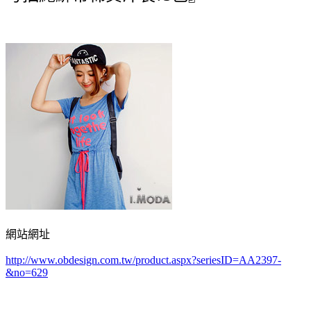
網站網址
http://www.obdesign.com.tw/product.aspx?seriesID=AA2397-
&no=629