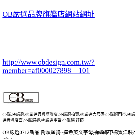
OB嚴選品牌旗艦店網站網址
http://www.obdesign.com.tw/?
member=af000027898__101
ob嚴,ob嚴選,ob嚴選品牌旗艦店,ob嚴選拍賣,ob嚴選大尺碼,ob嚴選門市,ob嚴
選實體店面,ob嚴選褲,ob嚴選電話,ob嚴選 評價
OB嚴選0712新品 街頭塗鴉~撞色英文字母抽繩綁帶棉質洋裝?