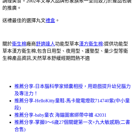
調理美食。2002年又導入品牌形象旗聚一堂而致力於產品包裝
的推廣。
送禮最佳的選擇丸文
禮盒
。
關於
衛生棉
廠商
舒適達人
功能型草本
漢方衛生棉
:提供功能型
草本漢方衛生棉,包含日用型、夜用型、護墊型、量少型等衛
生棉產品資訊,天然草本舒緩經期悶熱不適
推薦分享-日本腦科學家傾囊相授，用遊戲提升幼兒腦力
及專注力！
推薦分享-HelloKitty童鞋-馬卡龍電燈款714740紫(中小童
段)
推薦分享-baby童衣 海錨圖案綁帶中褲 42031
推薦分享-掌握0～6歲27個關鍵第一次+九大敏感期(二書
合售)