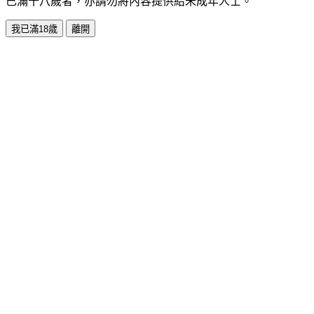
已滿十八歲者，亦請勿將內容提供給未成年人士。
我已滿18歲
離開