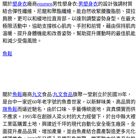
關於
塑身衣
廠商
equmen
男性塑身衣:
男塑身衣
的設計強調材質
結合彈性纖維、尼龍和聚酯纖維，能自然收緊腰腹脂肪、提拉
肩膀，更可以和緩地拉直背部，以達到調整姿勢身型。在最大
極限活動中，協助支撐核心肌肉、手肘和前臂，藉由保持肌肉
溫暖、提升身體機能和改善姿勢，幫助提升運動時的最佳肌能
和減少受傷風險。
魚鬆
關於
魚鬆
廠商
丸文
食品:
丸文食品
旗聚一堂創立於民國39年，
是台中一家近60年老字號的魚香世家，以新鮮味美、高品質的
旗魚鬆
而遠近馳名，由於口味、手藝傳統道地，貨真價實而供
不應求。1995年在創辦人梁火村的大力經營下，於台中縣大裡
工業區購置土地，興建近千坪的現代自動化安全衛生廠房，全
面提升產品品質、增加產量，並由魚產結合農產製造更多元化