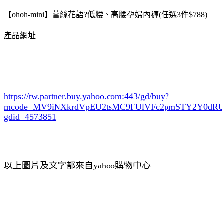
【ohoh-mini】蕾絲花語?低腰、高腰孕婦內褲(任選3件$788)
產品網址
https://tw.partner.buy.yahoo.com:443/gd/buy?
mcode=MV9iNXkrdVpEU2tsMC9FUlVFc2pmSTY2Y0d
gdid=4573851
以上圖片及文字都來自yahoo購物中心