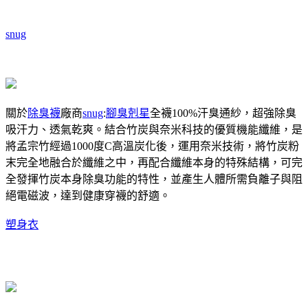
snug
關於
除臭襪
廠商
snug
:
腳臭剋星
全襪100%汗臭通紗，超強除臭
吸汗力、透氣乾爽。結合竹炭與奈米科技的優質機能纖維，是
將孟宗竹經過1000度C高溫炭化後，運用奈米技術，將竹炭粉
末完全地融合於纖維之中，再配合纖維本身的特殊結構，可完
全發揮竹炭本身除臭功能的特性，並產生人體所需負離子與阻
絕電磁波，達到健康穿襪的舒適。
塑身衣