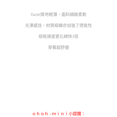
Tactel質地輕薄，面料細緻柔軟
光澤感佳，材質組織亦加強了透氣性
晾乾速度更比綿快3倍
穿著超舒適
ｏｈｏｈ - ｍｉｎｉ小提醒：