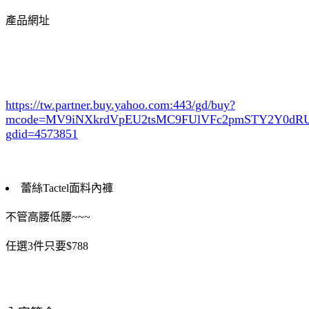
產品網址
https://tw.partner.buy.yahoo.com:443/gd/buy?
mcode=MV9iNXkrdVpEU2tsMC9FUlVFc2pmSTY2Y0d
gdid=4573851
蕾絲Tactel面料內褲
不管高腰低腰~~~
任選3件只要$788