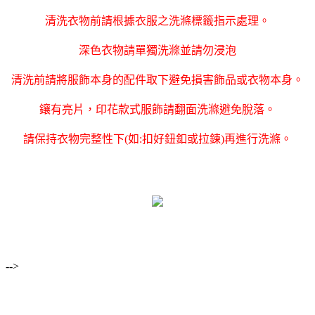
清洗衣物前請根據衣服之洗滌標籤指示處理。
深色衣物請單獨洗滌並請勿浸泡
清洗前請將服飾本身的配件取下避免損害飾品或衣物本身。
鑲有亮片，印花款式服飾請翻面洗滌避免脫落。
請保持衣物完整性下(如:扣好鈕釦或拉鍊)再進行洗滌。
-->