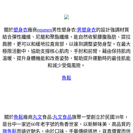
關於
塑身衣
廠商
equmen
男性塑身衣:
男塑身衣
的設計強調材質
結合彈性纖維、尼龍和聚酯纖維，能自然收緊腰腹脂肪、提拉
肩膀，更可以和緩地拉直背部，以達到調整姿勢身型。在最大
極限活動中，協助支撐核心肌肉、手肘和前臂，藉由保持肌肉
溫暖、提升身體機能和改善姿勢，幫助提升運動時的最佳肌能
和減少受傷風險。
魚鬆
關於
魚鬆
廠商
丸文
食品:
丸文食品
旗聚一堂創立於民國39年，
是台中一家近60年老字號的魚香世家，以新鮮味美、高品質的
旗魚鬆
而遠近馳名，由於口味、手藝傳統道地，貨真價實而供