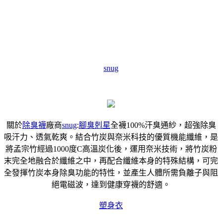
snug
關於
除臭襪
廠商
snug
:
腳臭剋星
全襪100%汗臭通紗，超強除臭
吸汗力、透氣乾爽。結合竹炭與奈米科技的優質機能纖維，是
將孟宗竹經過1000度C高溫炭化後，運用奈米技術，將竹炭粉
末完全地融合於纖維之中，再配合纖維本身的特殊結構，可完
全發揮竹炭本身除臭功能的特性，並產生人體所需負離子與阻
絕電磁波，達到健康穿襪的舒適。
塑身衣