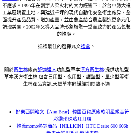
不應求。1995年在創辦人梁火村的大力經營下，於台中縣大裡
工業區購置土地，興建近千坪的現代自動化安全衛生廠房，全
面提升產品品質、增加產量，並由魚產結合農產製造更多元化
調理美食。2002年又導入品牌形象旗聚一堂而致力於產品包裝
的推廣。
送禮最佳的選擇丸文
禮盒
。
關於
衛生棉
廠商
舒適達人
功能型草本
漢方衛生棉
:提供功能型
草本漢方衛生棉,包含日用型、夜用型、護墊型、量少型等衛
生棉產品資訊,天然草本舒緩經期悶熱不適
好東西開箱文【Ann Bear】韓國百貨原廠款明星級音符
彩鑽珍珠貼耳耳環
推薦momo熱銷商品【NILLKIN】HTC Desire 600 606h