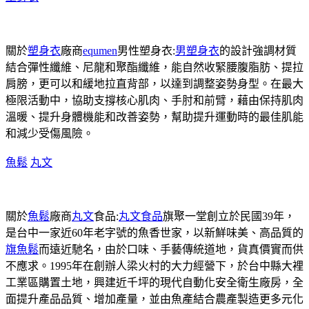
關於
塑身衣
廠商
equmen
男性塑身衣:
男塑身衣
的設計強調材質
結合彈性纖維、尼龍和聚酯纖維，能自然收緊腰腹脂肪、提拉
肩膀，更可以和緩地拉直背部，以達到調整姿勢身型。在最大
極限活動中，協助支撐核心肌肉、手肘和前臂，藉由保持肌肉
溫暖、提升身體機能和改善姿勢，幫助提升運動時的最佳肌能
和減少受傷風險。
魚鬆
丸文
關於
魚鬆
廠商
丸文
食品:
丸文食品
旗聚一堂創立於民國39年，
是台中一家近60年老字號的魚香世家，以新鮮味美、高品質的
旗魚鬆
而遠近馳名，由於口味、手藝傳統道地，貨真價實而供
不應求。1995年在創辦人梁火村的大力經營下，於台中縣大裡
工業區購置土地，興建近千坪的現代自動化安全衛生廠房，全
面提升產品品質、增加產量，並由魚產結合農產製造更多元化