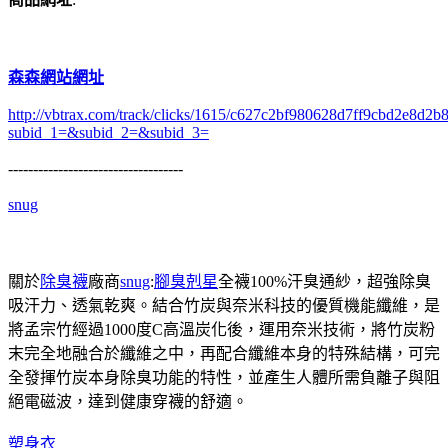
森森網站網址
http://vbtrax.com/track/clicks/1615/c627c2bf980628d7ff9cbd2e8
subid_1=&subid_2=&subid_3=
-----------------------------------
snug
關於
除臭襪
廠商
snug
:
腳臭剋星
全襪100%汗臭通紗，超強除臭
吸汗力、透氣乾爽。結合竹炭與奈米科技的優質機能纖維，是
將孟宗竹經過1000度C高溫炭化後，運用奈米技術，將竹炭粉
末完全地融合於纖維之中，再配合纖維本身的特殊結構，可完
全發揮竹炭本身除臭功能的特性，並產生人體所需負離子與阻
絕電磁波，達到健康穿襪的舒適。
塑身衣