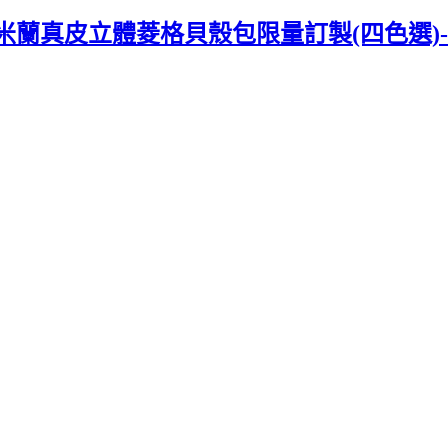
A】米蘭真皮立體菱格貝殼包限量訂製(四色選)