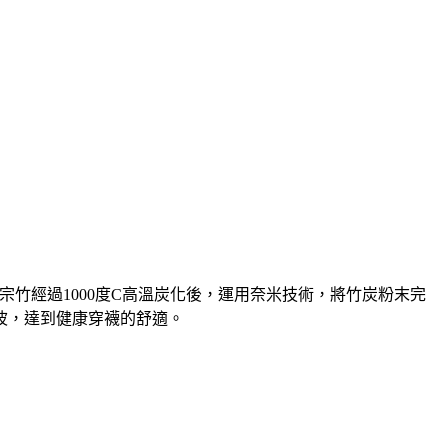
宗竹經過1000度C高溫炭化後，運用奈米技術，將竹炭粉末完
波，達到健康穿襪的舒適。