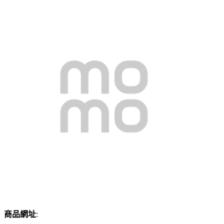
商品網址
: