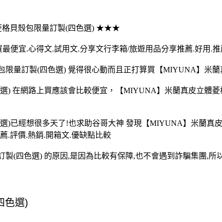
體菱格貝殼包限量訂製(四色選) ★★★
最便宜.心得文.試用文.分享文行李箱/旅遊用品分享推薦.好用.推薦
限量訂製(四色選) 覺得很心動而且正打算買【MIYUNA】米蘭
選) 在網路上買應該會比較便宜，【MIYUNA】米蘭真皮立體
選)已經想很多天了!也求助谷哥大神 發現【MIYUNA】米蘭
薦.評價.熱銷.開箱文.優缺點比較
製(四色選) 的原因,是因為比較有保障,也不會遇到詐騙集團,