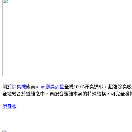
關於
除臭襪
廠商
snug
:
腳臭剋星
全襪100%汗臭通紗，超強除臭
全地融合於纖維之中，再配合纖維本身的特殊結構，可完全發
塑身衣