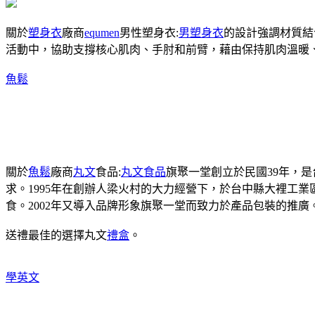
關於
塑身衣
廠商
equmen
男性塑身衣:
男塑身衣
的設計強調材質結
活動中，協助支撐核心肌肉、手肘和前臂，藉由保持肌肉溫暖
魚鬆
關於
魚鬆
廠商
丸文
食品:
丸文食品
旗聚一堂創立於民國39年，
求。1995年在創辦人梁火村的大力經營下，於台中縣大裡工
食。2002年又導入品牌形象旗聚一堂而致力於產品包裝的推廣
送禮最佳的選擇丸文
禮盒
。
學英文