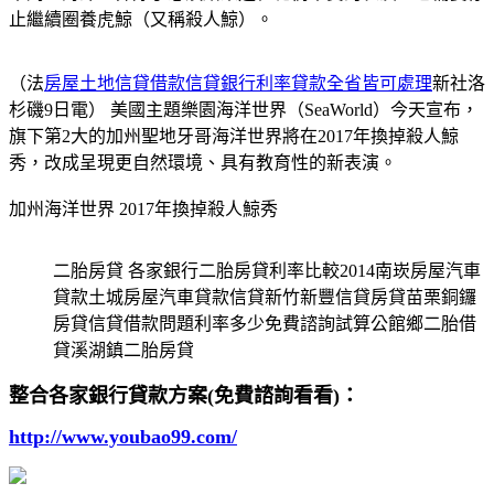
止繼續圈養虎鯨（又稱殺人鯨）。
（法
房屋土地信貸借款信貸銀行利率貸款全省皆可處理
新社洛
杉磯9日電） 美國主題樂園海洋世界（SeaWorld）今天宣布，
旗下第2大的加州聖地牙哥海洋世界將在2017年換掉殺人鯨
秀，改成呈現更自然環境、具有教育性的新表演。
加州海洋世界 2017年換掉殺人鯨秀
二胎房貸 各家銀行二胎房貸利率比較2014南崁房屋汽車
貸款土城房屋汽車貸款信貸新竹新豐信貸房貸苗栗銅鑼
房貸信貸借款問題利率多少免費諮詢試算公館鄉二胎借
貸溪湖鎮二胎房貸
整合各家銀行貸款方案(免費諮詢看看)：
http://www.youbao99.com/