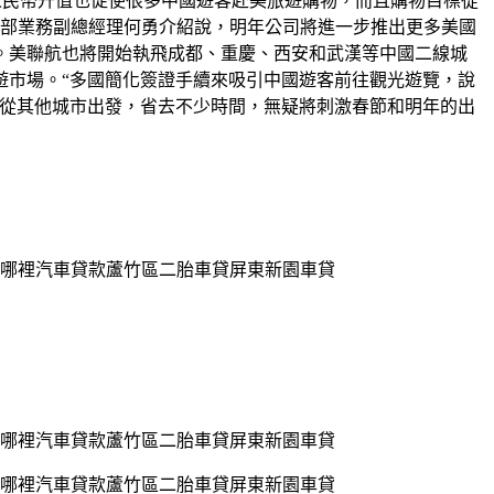
%。人民幣升值也促使很多中國遊客赴美旅遊購物，而且購物目標從
事業部業務副總經理何勇介紹說，明年公司將進一步推出更多美國
。美聯航也將開始執飛成都、重慶、西安和武漢等中國二線城
遊市場。“多國簡化簽證手續來吸引中國遊客前往觀光遊覽，說
要從其他城市出發，省去不少時間，無疑將刺激春節和明年的出
哪裡汽車貸款蘆竹區二胎車貸屏東新園車貸
哪裡汽車貸款蘆竹區二胎車貸屏東新園車貸
哪裡汽車貸款蘆竹區二胎車貸屏東新園車貸