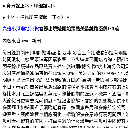
● 身分證正本，印鑑證明。
● 土地，建物所有權狀（正本）。
高雄小港農地貸款
春節出境遊開始預熱美歐線路漲價1~3成
內容來自hexun新聞
每日經濟新聞(博客,微博)記者 夏冰 發自上海距離春節還
時間限制、機票緊缺等因素影響，不少遊客已開始咨詢、預訂春
節長線出境遊產品已熱賣。途牛旅遊網(博客,微博)上海分公
境遊產品價格漲幅普遍在10%～30%，美洲方向的漲幅最小。
明顯，以上海出發的“法意瑞9晚11日遊”為例，春節團期報價
平日，春節期間各出境遊線路的價格基本都會有兩成左右的上調
格比本月底上調幅度近萬元。隨著假期的臨近，機票、酒店、旅
大節假日更需要提前預訂。據記者瞭解，春節的返鄉機票供不
多國簡化旅遊簽證手續臨近春節，多國旅遊局和多傢航空公司
遊簽證，簽證流程也相應簡化，還將解決在意旅行駕照問題。
吸引大批遊客的英國，打算通過簡化簽證手續來吸引中國遊客