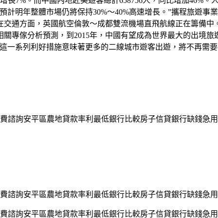
比增長7%。而中國內地赴美遊客總計658756人，同比增加46
預計明年整體市場仍將保持30%～40%高速增長。”攜程旅遊
在交通方面，英國航空倫敦～成都雙流機場直飛航線正在籌備中
關專傢分析預測，到2015年，中國有望成為世界最大的出境旅
，這一系列利好措施意味著更多的二線城市遊客出遊，將不再需
費諮詢安平區農地貸款率利最低銀行比較房子信貸銀行缺錢急用
費諮詢安平區農地貸款率利最低銀行比較房子信貸銀行缺錢急用
費諮詢安平區農地貸款率利最低銀行比較房子信貸銀行缺錢急用