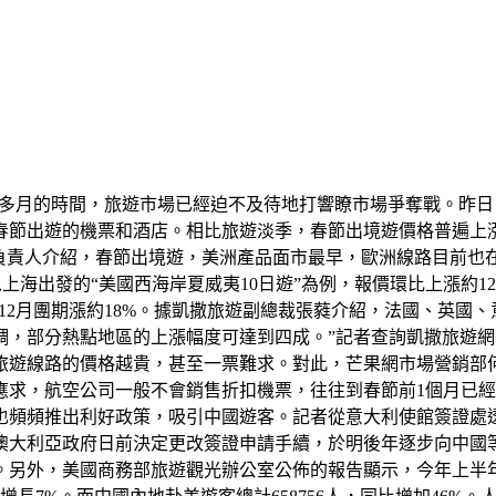
有兩個多月的時間，旅遊市場已經迫不及待地打響瞭市場爭奪戰。
節出遊的機票和酒店。相比旅遊淡季，春節出境遊價格普遍上漲1
司負責人介紹，春節出境遊，美洲產品面市最早，歐洲線路目前
以上海出發的“美國西海岸夏威夷10日遊”為例，報價環比上漲約
比12月團期漲約18%。據凱撒旅遊副總裁張蕤介紹，法國、英國
，部分熱點地區的上漲幅度可達到四成。”記者查詢凱撒旅遊網
遊線路的價格越貴，甚至一票難求。對此，芒果網市場營銷部何
應求，航空公司一般不會銷售折扣機票，往往到春節前1個月已經
也頻頻推出利好政策，吸引中國遊客。記者從意大利使館簽證處
澳大利亞政府日前決定更改簽證申請手續，於明後年逐步向中國
。另外，美國商務部旅遊觀光辦公室公佈的報告顯示，今年上半