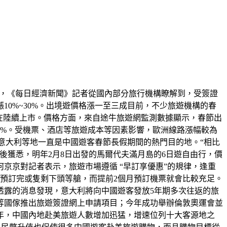
昨日，《每日經濟新聞》記者從國內部分旅行機構瞭解到，受簽證
0%~30%。出境遊價格漲一至三成目前，不少旅遊機構的春
也在陸續上市。價格方面，來自途牛旅遊網監測數據顯示，春節出
12%。受機票、酒店等旅遊成本等因素影響，歐洲線路漲幅較為
、意大利等地一直是中國遊客春節長假期間的熱門目的地。“相比
後獲悉，明年2月8日出發的馬爾代夫滿月島的6日遊自由行，價
京京對記者表示，旅遊市場遵循 “早訂享優惠”的規律，逢重
預訂完或隻剩下頭等艙，而提前2個月預訂機票就會比較充足。
透露的消息發現，意大利將向中國遊客發放5年期多次往返的旅
等國傢推出旅遊簽證網上申請項目；今年成功舉辦倫敦奧運會並
年，中國內地赴美旅遊人數增加迅猛，增速位列十大客源地之