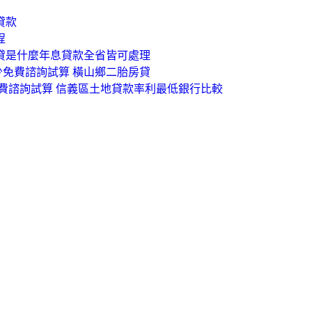
貸款
程
房貸是什麼年息貸款全省皆可處理
少免費諮詢試算 橫山鄉二胎房貸
費諮詢試算 信義區土地貸款率利最低銀行比較